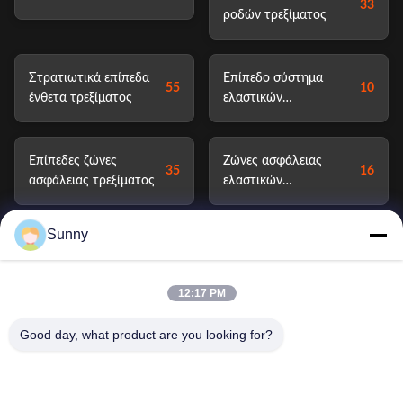
33
ροδών τρεξίματος
Στρατιωτικά επίπεδα
Επίπεδο σύστημα
55
10
ένθετα τρεξίματος
ελαστικών
αυτοκινήτου
τρεξίματος
Επίπεδες ζώνες
Ζώνες ασφάλειας
35
16
ασφάλειας τρεξίματος
ελαστικών
αυτοκινήτου
Sunny
Συστήματα ροδών
Συστήματα Runflat
17
15
Runflat
12:17 PM
Επίπεδα ένθετα
Επίπεδη συσκευή
Good day, what product are you looking for?
15
15
τρεξίματος για τις
τρεξίματος
ρόδες