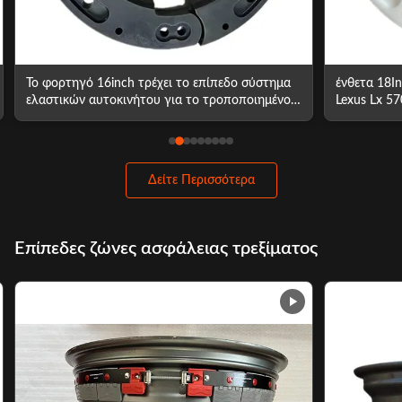
ένθετα 18Inch Runflat για το ταχύπλοο σκάφος
Ένθετο 15 
Lexus Lx 570 εδάφους ελαφρύ
αυτοκινήτο
τρεξίματος 
Δείτε Περισσότερα
Επίπεδες ζώνες ασφάλειας τρεξίματος