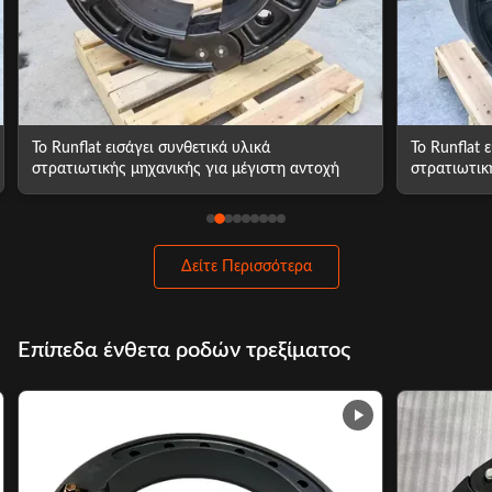
Το Runflat εισάγει συνθετικά υλικά
Το Blackwal
στρατιωτικής μηχανικής για μέγιστη αντοχή
απόθεμα για
Δείτε Περισσότερα
Επίπεδα ένθετα ροδών τρεξίματος