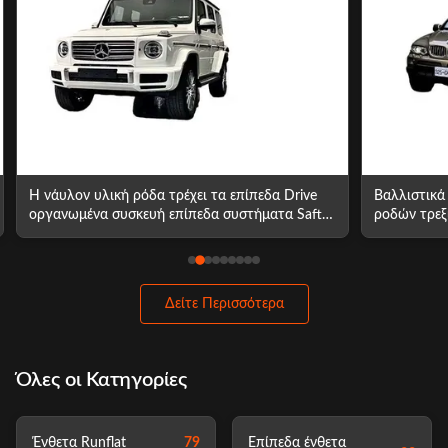
Βαλλιστικά ανθεκτικά συστήματα ενθέτων
Η τροποποι
ροδών τρεξίματος επίπεδα για τη ρόδα Lexus
επίπεδα εν
UX/LX
εμπορικών 
Δείτε Περισσότερα
Όλες οι Κατηγορίες
Ένθετα Runflat
79
Επίπεδα ένθετα