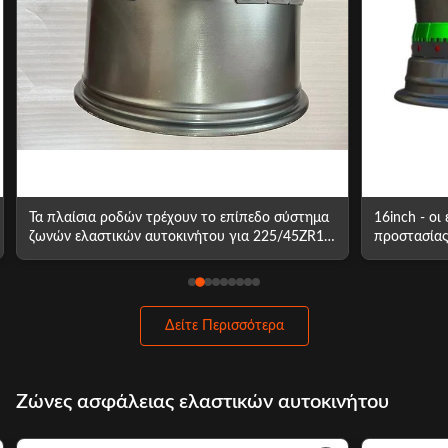
16inch - οι επίπεδες ζώνες 365/85R20
Η ασφάλεια
προστασίας ροδών 24 ιντσών τρέχουν το
φορτηγών ε
επίπεδο σύστημα ελαστικών αυτοκινήτου
ροδών συστ
Δείτε Περισσότερα
Ζώνες ασφάλειας ελαστικών αυτοκινήτου