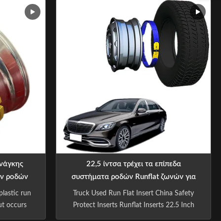
e vehicle
our responsibility to help you improve
ent and to
driving safety and Avoid all safety
hange the
accidents. The product will guarantee the
ng the risk
driving safety of the ...
ανάγκης
22,5 ίντσα τρέχει τα επίπεδα
ων ροδών
συστήματα ροδών Runflat ζωνών για
το ελαστικό αυτοκινήτου 11r2
plastic run
Truck Used Run Flat Insert China Safety
πυροσβεστικών οχημάτων
out occurs
Protect Inserts Runflat Inserts 22.5 Inch
s the tyre
for Fire Truck Tyre 11r2 The value of life is