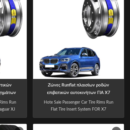
στικών
Ζώνες Runflat πλαισίων ροδών
χημάτων
επιβατικών αυτοκινήτων ΓΙΑ X7
40ZR20 XF
255/55R20 R20 20INCH
 Rims Run
Hote Sale Passenger Car Tire Rims Run
0 R20
Jaguar XJ
Flat Tire Insert System FOR X7
255/35R20
255/55R20 R20 20INCH Products
tect and
Description Part Name Tire Emergency