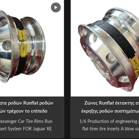
of your vehicle and to protect
driver to retain control of th
els from damage in the event
reducing the risk of an accid
t. Save Costs Deflated failing
continue to a safe place to c
tyres can ...
wheel or seek assistance, reduci
of ...
ατα ροδών Runflat ροδών
Ζώνες Runflat έκτακτης 
ν τρέχουν το επίπεδο
έκρηξης ροδών συστημάτ
αστικών αυτοκινήτου για
MPV SUV Runflat
Passenger Car Tire Rims Run
1/6 Production of engineering 
45/45ZR18 R18
Insert System FOR Jaguar XE
flat tires tire inserts A blow 
5ZR18 245/40ZR18 XF
when sudden deflation render