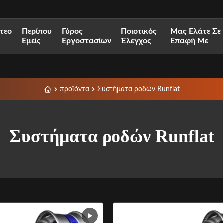
ντεο
Περίπου
Γύρος
Ποιοτικός
Μας Ελάτε Σε
Εμείς
Εργοστασίων
Έλεγχος
Επαφή Με
προϊόντα
Συστήματα ροδών Runflat
Συστήματα ροδών Runflat