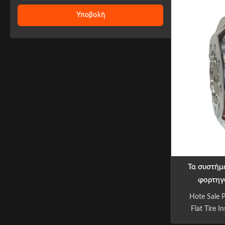
the lifetime 
Υποβολή
vehicle whe
of a blow-ou
Τα συστήμ
φορτηγώ
σύστημα ελ
Hote Sale 
Flat Tire 
225/4