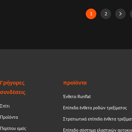
 R18 Conley Bands: Conley
pressure insufficient to hold t
ety bands are a simple yet
position. Generally, the tyre 
1
2
 solution to the danger and
into the well of the rim causing
ce punctures, blow-outs and
make contact with the road 
tion. With Conley fitted, you
which could ...
have the ...
Γρήγορες
προϊόντα
συνδέσεις
Ένθετα Runflat
Σπίτι
Επίπεδα ένθετα ροδών τρεξίματος
Προϊόντα
Στρατιωτικά επίπεδα ένθετα τρεξίμα
Περίπου εμείς
Επίπεδο σύστημα ελαστικών αυτοκι