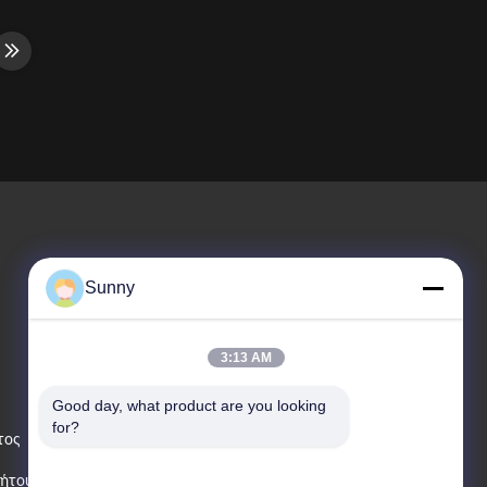
he tyre in
above all else. It is our responsibility to
bead moves
help you improve driving safety and
 the rim to
reduce driving risks. The product will
surface,
guarantee the driving safety of the driver
in the ...
Sunny
Μας Ελάτε Σε Επαφή Με
3:13 AM
Τηλέφωνο Πωλήσεων
Good day, what product are you looking 
86-186-5455-9530
for?
τος
Ηλεκτρονικό Ταχυδρομείο
νήτου