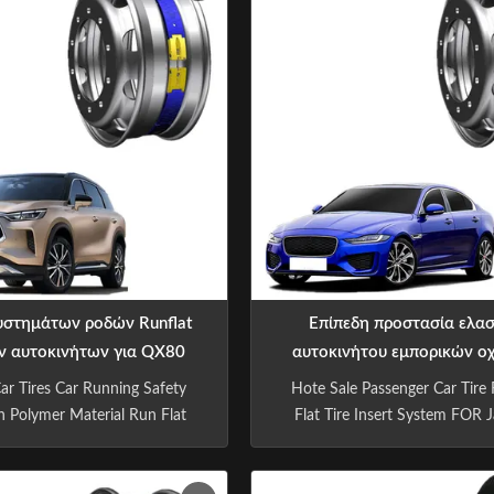
υστημάτων ροδών Runflat
Επίπεδη προστασία ελα
ν αυτοκινήτων για QX80
αυτοκινήτου εμπορικών ο
60R20 R20 20INCH
ΓΙΑ τον ιαγουάρο XJ 245/
Car Tires Car Running Safety
Hote Sale Passenger Car Tire
255/35ZR20 255/35R2
h Polymer Material Run Flat
Flat Tire Insert System FOR 
p Why do you need Conley
245/40ZR20 XF 255/35ZR20 
s? When a tyre deflates, air
R20 Conley Safety Bands pro