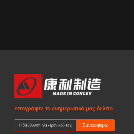
245/45ZR18
wheel saf
effective
inconvenien
under infla
Υπογράψτε το ενημερωτικό μας δελτίο
Συνεισφέρω