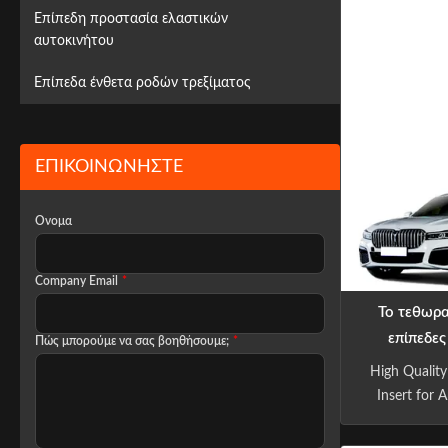
pressure no
Επίπεδη προστασία ελαστικών
your wheel.
αυτοκινήτου
into the "w
tyre
Επίπεδα ένθετα ροδών τρεξίματος
ΕΠΙΚΟΙΝΩΝΉΣΤΕ
Ονομα
Company Email
*
Το τεθωρα
επίπεδες
Πώς μπορούμε να σας βοηθήσουμε;
*
ΣΕΙΡΕΣ 2
High Quality
Insert for 
Body Tire
Conley Safet