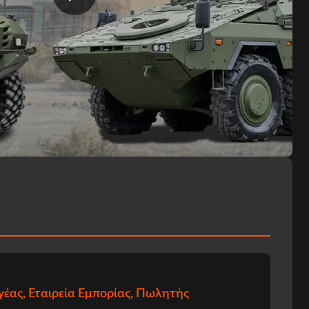
έας, Εταιρεία Εμπορίας, Πωλητής