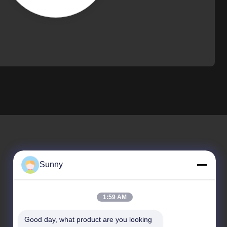
Sunny
Μας Ελάτε Σε Επαφή Με
1:59 AM
Τηλέφωνο Πωλήσεων
Good day, what product are you looking 
86-186-5455-9530