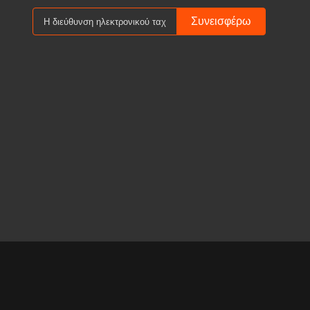
Συνεισφέρω
© 2023- Shandong K