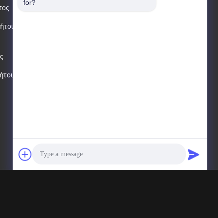
for?
τος
Ηλεκτρονικό Ταχυδρομείο
νήτου
zhengjuntrade@outlook.com
ς
Διεύθυνση
νήτου
1507, χτίζοντας 4, τη
χρηματοδότηση σιδηροδρόμων
της Κίνας & το κέντρο
νοημοσύνης, νότιος δρόμος 59
Gongye, ζώνη υψηλής
τεχνολογίας, Jinan, Shandong,
Κίνα
υματικά δικαιώματα.
Photo