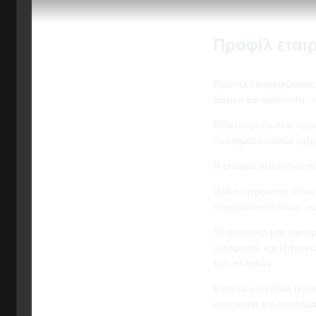
Προφίλ εταιρ
Είμαστε επαγγελματίας
έρευνα και ανάπτυξη, τ
Ειδικευόμενοι στις προ
συστήματα runflat οχη
Η εταιρεία λειτουργεί
Όλα τα προϊόντα υποσ
περιβάλλοντα όπως υψη
Τα προϊόντα μας εφαρμ
μεταφοράς και εξάγον
των πελατών.
Έχουμε μια ειδική τεχν
ισορροπία,και συστήμα