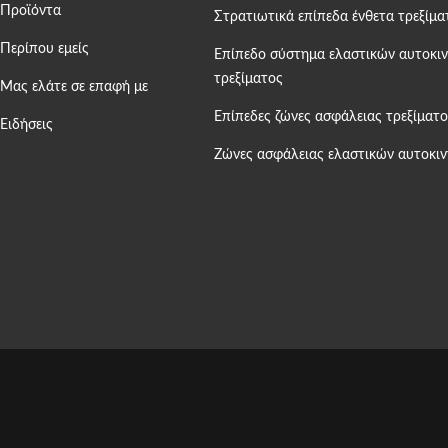
Προϊόντα
Στρατιωτικά επίπεδα ένθετα τρεξίμα
Περίπου εμείς
Επίπεδο σύστημα ελαστικών αυτοκι
τρεξίματος
Μας ελάτε σε επαφή με
Επίπεδες ζώνες ασφάλειας τρεξίματο
Ειδήσεις
Ζώνες ασφάλειας ελαστικών αυτοκι
angRun machinery manufacturing co., LTD. . Διατηρούνται όλα τα πνε