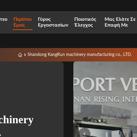
ντεο
Περίπου
Γύρος
Ποιοτικός
Μας Ελάτε Σε
Εμείς
Εργοστασίων
Έλεγχος
Επαφή Με
Shandong KangRun machinery manufacturing co., LTD.
hinery
.