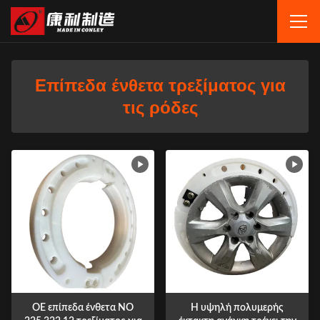
Επίπεδα ένθετα τρεξίματος για
τις ρόδες
OE επίπεδα ένθετα ΝΟ
Η υψηλή πολυμερής