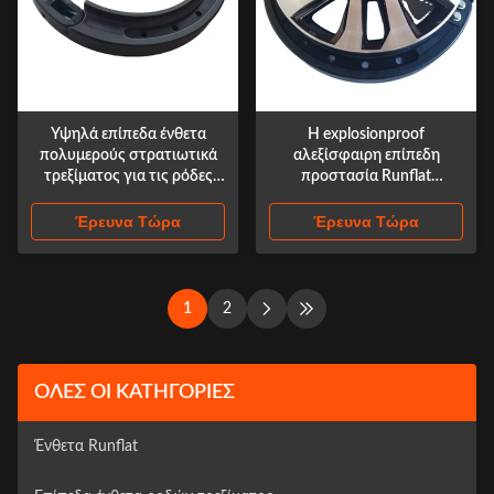
Υψηλά επίπεδα ένθετα
Η explosionproof
πολυμερούς στρατιωτικά
αλεξίσφαιρη επίπεδη
τρεξίματος για τις ρόδες
προστασία Runflat
285/60R18 265/65R17
ελαστικών αυτοκινήτου
παρεμβάλλει 20 ίντσα 21
Έρευνα Τώρα
Έρευνα Τώρα
ίντσα
1
2
ΌΛΕΣ ΟΙ ΚΑΤΗΓΟΡΊΕΣ
Ένθετα Runflat