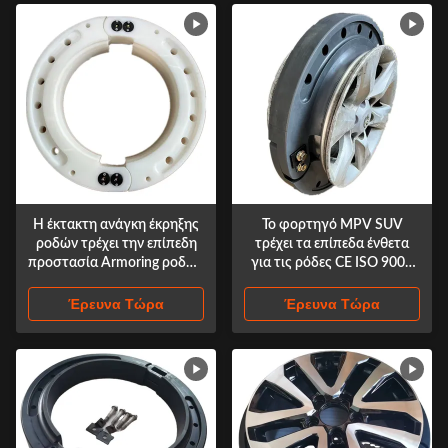
Η έκτακτη ανάγκη έκρηξης
Το φορτηγό MPV SUV
ροδών τρέχει την επίπεδη
τρέχει τα επίπεδα ένθετα
προστασία Armoring ροδών
για τις ρόδες CE ISO 9001
ενθέτων 16-21 ίντσες
22,5 ίντσας
Έρευνα Τώρα
Έρευνα Τώρα