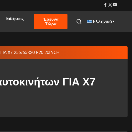
Ειδήσεις
Έρευνα
Ελληνικά
▼
Τώρα
ν ΓΙΑ X7 255/55R20 R20 20INCH
αυτοκινήτων ΓΙΑ X7