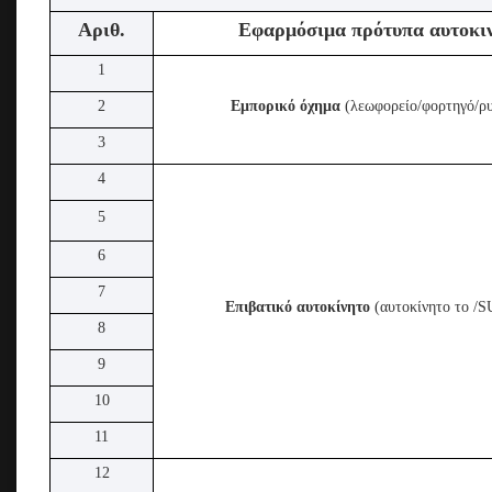
Αριθ.
Εφαρμόσιμα πρότυπα αυτοκι
1
2
Εμπορικό όχημα
(λεωφορείο/φορτηγό/ρ
3
4
5
6
7
Επιβατικό αυτοκίνητο
(αυτοκίνητο το 
8
9
10
11
12