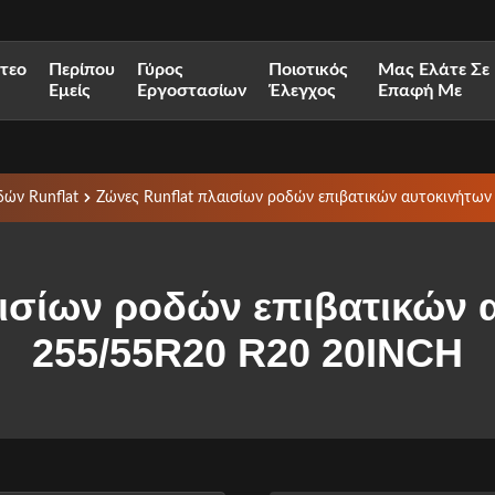
ντεο
Περίπου
Γύρος
Ποιοτικός
Μας Ελάτε Σε
Εμείς
Εργοστασίων
Έλεγχος
Επαφή Με
ών Runflat
Ζώνες Runflat πλαισίων ροδών επιβατικών αυτοκινήτω
ισίων ροδών επιβατικών 
255/55R20 R20 20INCH