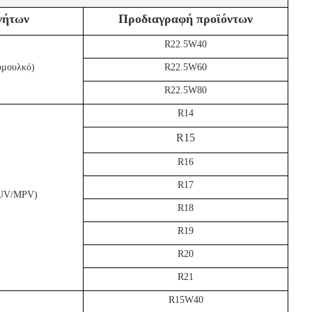
νήτων
Προδιαγραφή προϊόντων
R22.5W40
υμουλκό)
R22.5W60
R22.5W80
R14
R15
R16
R17
/SUV/MPV)
R18
R19
R20
R21
R15W40