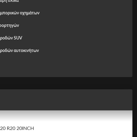
ερή υλικά
εμπορικών οχημάτων
φορτηγών
 ροδών SUV
 ροδών αυτοκινήτων
R20 R20 20INCH