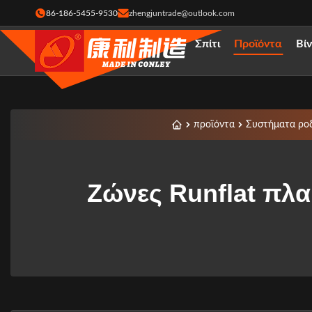
86-186-5455-9530
zhengjuntrade@outlook.com
Σπίτι
Προϊόντα
Βί
προϊόντα
Συστήματα ροδ
Ζώνες Runflat πλα