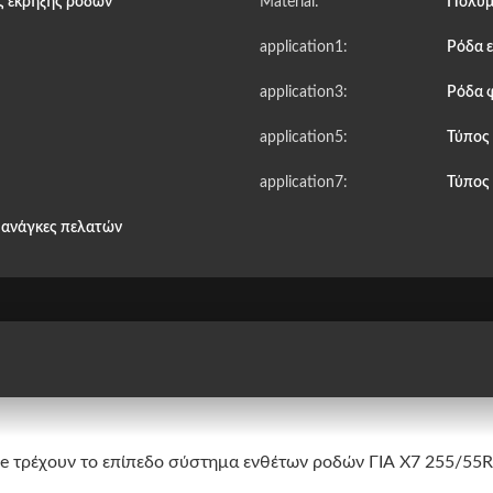
ς έκρηξης ροδών
Material:
Πολυμ
application1:
Ρόδα 
application3:
Ρόδα 
application5:
Τύπος
application7:
Τύπος
ς ανάγκες πελατών
te τρέχουν το επίπεδο σύστημα ενθέτων ροδών ΓΙΑ X7 255/55