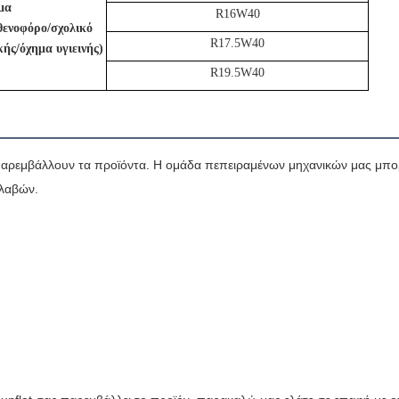
μα
R16W40
θενοφόρο/σχολικό
R17.5W40
ής/όχημα υγιεινής)
R19.5W40
t παρεμβάλλουν τα προϊόντα. Η ομάδα πεπειραμένων μηχανικών μας μπο
βλαβών.