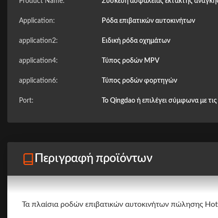
Product Name:
Συσκευή ασφάλειας έκτακτης ανάγκη
Application:
Ρόδα επιβατικών αυτοκινήτων
application2:
Ειδική ρόδα οχημάτων
application4:
Τύπος ροδών MPV
application6:
Τύπος ροδών φορτηγών
Port:
Το Qingdao ή επιλέγει σύμφωνα με τι
Περιγραφή προϊόντων
Τα πλαίσια ροδών επιβατικών αυτοκινήτων πώλησης Ho