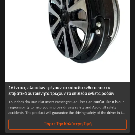
Το αυτοκίνητο SUV τρέχει το επίπεδο σύστημα ελαστικών
αυτοκινήτου ένθετο Runflat 18 ίντσας για τη ρόδα
θωρακισμένων αυτοκινήτων
china factory higher quality runflat insert for armored car wheel SUV car
run flat system 18 inch Products Description Product Name Tire
e
Explosion-Proof Bulletproof Emergency Safety Device Product Size
Universal Size And Custom Size Product Material Polymer Engineering
Grade Synthetic Materials ...
Πάρτε Την Καλύτερη Τιμή