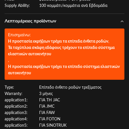
Supply Ability:
100 κομμάτι/κομμάτια ανά Εβδομάδα
Λεπτομέρειες προϊόντων
Επισημαίνω:
Η προστασία εκρήξεων τρέχει τα επίπεδα ένθετα ροδών
,
Τα ταχύπλοα σκάφη εδάφους τρέχουν το επίπεδο σύστημα
ελαστικών αυτοκινήτου
,
Η προστασία εκρήξεων τρέχει το επίπεδο σύστημα ελαστικών
αυτοκινήτου
Type:
Επίπεδο ένθετο ροδών τρεξίματος
Warranty:
3 μήνες
application1:
ΓΙΑ ΤΗ JAC
application2:
ΓΙΑ JMC
application3:
ΓΙΑ FAW
application4:
ΓΙΑ FOTON
application5:
ΓΙΑ SINOTRUK