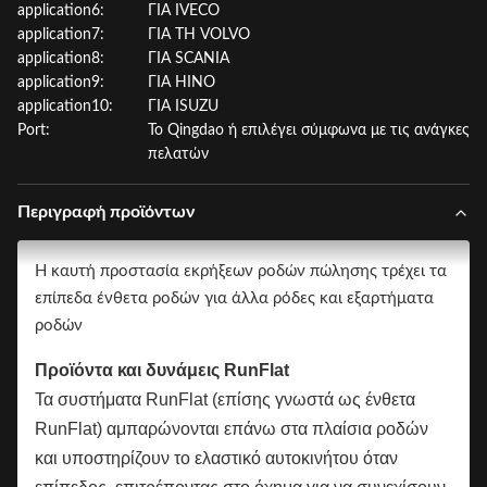
application6:
ΓΙΑ IVECO
application7:
ΓΙΑ ΤΗ VOLVO
application8:
ΓΙΑ SCANIA
application9:
ΓΙΑ HINO
application10:
ΓΙΑ ISUZU
Port:
Το Qingdao ή επιλέγει σύμφωνα με τις ανάγκες
πελατών
Περιγραφή προϊόντων
Η καυτή προστασία εκρήξεων ροδών πώλησης τρέχει τα
επίπεδα ένθετα ροδών για άλλα ρόδες και εξαρτήματα
ροδών
Προϊόντα και δυνάμεις RunFlat
Τα συστήματα RunFlat (επίσης γνωστά ως ένθετα
RunFlat) αμπαρώνονται επάνω στα πλαίσια ροδών
και υποστηρίζουν το ελαστικό αυτοκινήτου όταν