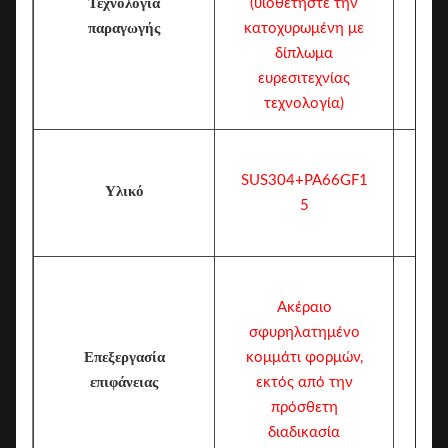
Τεχνολογία
(υιοθετήστε την
παραγωγής
κατοχυρωμένη με
δίπλωμα
ευρεσιτεχνίας
τεχνολογία)
SUS304+PA66GF1
Υλικό
5
Ακέραιο
σφυρηλατημένο
Επεξεργασία
κομμάτι φορμών,
Χρώ
επιφάνειας
εκτός από την
πρόσθετη
διαδικασία