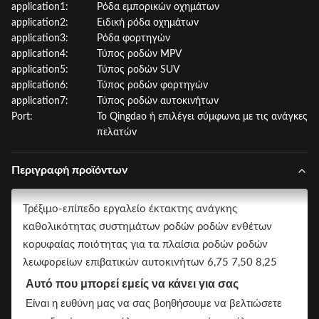
application1:
Ρόδα εμπορικών οχημάτων
application2:
Ειδική ρόδα οχημάτων
application3:
Ρόδα φορτηγών
application4:
Τύπος ροδών MPV
application5:
Τύπος ροδών SUV
application6:
Τύπος ροδών φορτηγών
application7:
Τύπος ροδών αυτοκινήτων
Port:
Το Qingdao ή επιλέγει σύμφωνα με τις ανάγκες
πελατών
Περιγραφή προϊόντων
Τρέξιμο-επίπεδο εργαλείο έκτακτης ανάγκης
καθολικότητας συστημάτων ροδών ροδών ενθέτων
κορυφαίας ποιότητας για τα πλαίσια ροδών ροδών
λεωφορείων επιβατικών αυτοκινήτων 6,75 7,50 8,25
Αυτό που μπορεί εμείς να κάνει για σας
Είναι η ευθύνη μας να σας βοηθήσουμε να βελτιώσετε