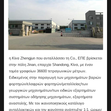
η Κίνα Zhengjun που ανταλλάσσει τη Co., ΕΠΕ βρίσκεται
στην πόλη Jinan, επαρχία Shandong, Κίνα, με έναν
τομέα γραφείων 36600 τετραγωνικών μέτρων.
Ειδικεμένος στην παραγωγή των μηχανημάτων βαριών
φορτηγών/ελαφριών φορτηγών/μεταλλείας/των
γεωργικών μηχανημάτων/των ειδικών εξαρτημάτων
συστημάτων οδήγησης μηχανημάτων, εξαρτήματα
αναστολής. Με τον ικανοποιητικούς κατάλογο
ανταλλακτικών και την ικανότητα ανάπτυξης 1:1, ώριμες