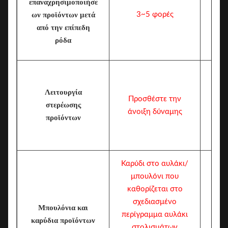
επαναχρησιμοποιήσε
ων προϊόντων μετά
3~5 φορές
1
από την επίπεδη
ρόδα
Λειτουργία
Προσθέστε την
στερέωσης
άνοιξη δύναμης
προϊόντων
Καρύδι στο αυλάκι/
μπουλόνι που
καθορίζεται στο
σχεδιασμένο
Μπουλόνια και
Κ
περίγραμμα αυλάκι
καρύδια προϊόντων
στολισμάτων