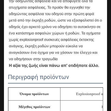
την οδηγώντας ασφάλεια και να αποφύγετε όλα τα
ατυχήματα ασφάλειας. Το προϊόν θα εγγυηθεί την
οδηγώντας ασφάλεια του οδηγού στην πρώτη φορά
μετά από την έκρηξη ροδών, ώστε να εξασφαλιστεί ότι ο
οδηγός έχει αρκετό χρόνο να οδηγήσει το αυτοκίνητο σε
ένα κατάστημα ασφαλών χώρων ή ροδών. Τα οχήματα
χωρίς explosionproof συσκευές ασφάλειας έκτακτης
ανάγκης, έκρηξη ροδών μπορούν εύκολα να
αναγκάσουν ένα όχημα για να χάσουν τον έλεγχο και
να οδηγήσουν στην τραγωδία
Η αξία της ζωής είναι πάνω απ' οτιδήποτε άλλο.
Περιγραφή προϊόντων
Όνομα προϊόντων
Explosionproof αλεξί
Μέγεθος προϊόντων
Καθολ