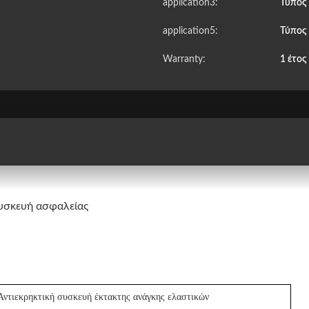
application3:
Τύπος
application5:
Τύπος
Warranty:
1 έτος
 συσκευή ασφαλείας
Αντιεκρηκτική συσκευή έκτακτης ανάγκης ελαστικών