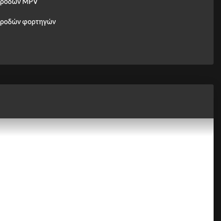
 ροδών MPV
 ροδών φορτηγών