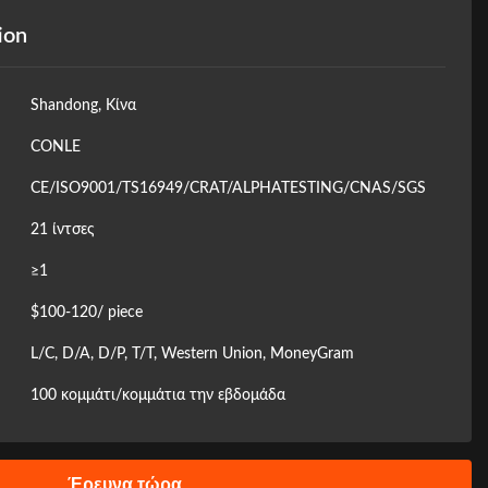
ion
Shandong, Κίνα
CONLE
CE/ISO9001/TS16949/CRAT/ALPHATESTING/CNAS/SGS
21 ίντσες
≥1
$100-120/ piece
L/C, D/A, D/P, T/T, Western Union, MoneyGram
100 κομμάτι/κομμάτια την εβδομάδα
Έρευνα τώρα