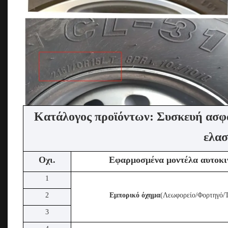
Κατάλογος προϊόντων: Συσκευή ασφα
ελασ
Οχι.
Εφαρμοσμένα μοντέλα αυτοκι
1
2
Εμπορικό όχημα
(Λεωφορείο/Φορτηγό/Τ
3