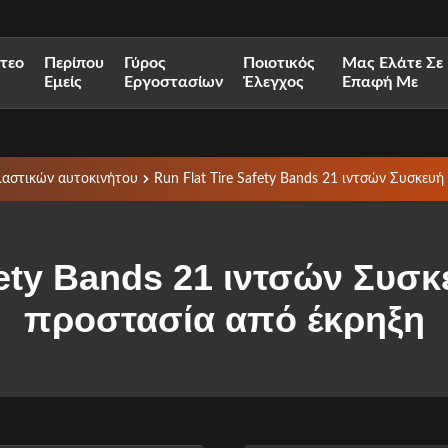
ντεο
Περίπου
Γύρος
Ποιοτικός
Μας Ελάτε Σε
Εμείς
Εργοστασίων
Έλεγχος
Επαφή Με
λαστικών αυτοκινήτου
Run Flat Tire Safety Bands 21 ιντσών Συσκευ
fety Bands 21 ιντσών Συσ
προστασία από έκρηξη