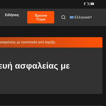
Ειδήσεις
Έρευνα
Ελληνικά
▼
Τώρα
ή ασφαλείας με προστασία από έκρηξη
κευή ασφαλείας με