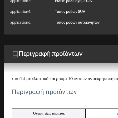
application2:
Ειδική ρόδα οχημάτων
application4:
Τύπος ροδών SUV
application6:
Τύπος ροδών αυτοκινήτων
Περιγραφή προϊόντων
run flat με ελαστικό και ρούμι 10 ιντσών αντιεκρηκτική
Περιγραφή προϊόντων
Ονομα εξαρτήματος