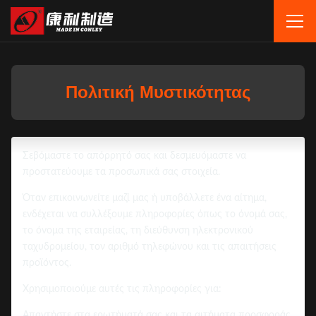
Πολιτική Μυστικότητας
Σεβόμαστε το απόρρητό σας και δεσμευόμαστε να
προστατεύουμε τα προσωπικά σας στοιχεία.
Όταν επικοινωνείτε μαζί μας ή υποβάλλετε ένα αίτημα,
ενδέχεται να συλλέξουμε πληροφορίες όπως το όνομά σας,
το όνομα της εταιρείας, τη διεύθυνση ηλεκτρονικού
ταχυδρομείου, τον αριθμό τηλεφώνου και τις απαιτήσεις
προϊόντος.
Χρησιμοποιούμε αυτές τις πληροφορίες για:
Απαντήστε στα ερωτήματά σας και τα αιτήματα προσφοράς