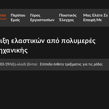
ντεο
Περίπου
Γύρος
Ποιοτικός
Μας Ελάτε Σε
Εμείς
Εργοστασίων
Έλεγχος
Επαφή Με
ιξη ελαστικών από πολυμερές
ηχανικής
03-19
Λέξη-κλειδί βίντεο:
Επίπεδα ένθετα τρεξίματος για τις ρόδες