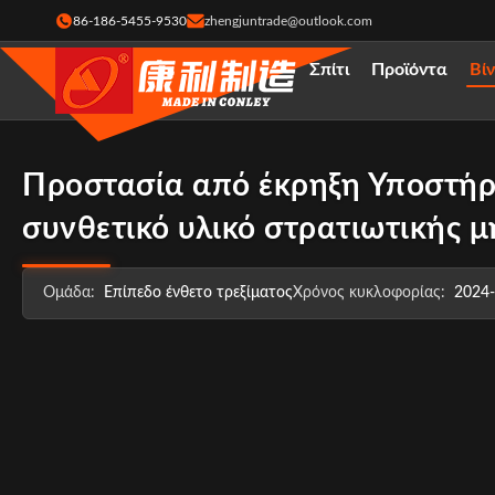
86-186-5455-9530
zhengjuntrade@outlook.com
Σπίτι
Προϊόντα
Βί
Προστασία από έκρηξη Υποστήρ
συνθετικό υλικό στρατιωτικής μ
Ομάδα:
Επίπεδο ένθετο τρεξίματος
Χρόνος κυκλοφορίας:
2024-