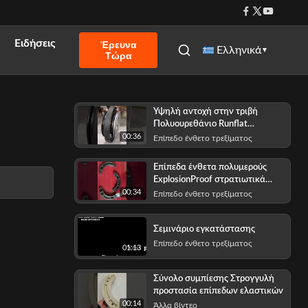
Ειδήσεις
Έρευνα
Ελληνικά
▼
Τώρα
Υψηλή αντοχή στην τριβή
Πολυουρεθάνιο Runflat
Εισαρτήματα για χαμηλή
00:36
Επίπεδο ένθετο τρεξίματος
συμπίεση σετ
Επίπεδα ένθετα πολυμερούς
ExplosionProof στρατιωτικά
τρεξίματος για το σύστημα
00:34
Επίπεδο ένθετο τρεξίματος
Runflat ταχύπλοων σκαφών
εδάφους
Σεμινάριο εγκατάστασης
Επίπεδο ένθετο τρεξίματος
01:13
Σύνολο συμπίεσης Στρογγυλή
προστασία επίπεδων ελαστικών
00:14
Άλλα βίντεο