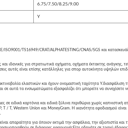
6.75/7.50/8.25/9.00
Y
ι CE/ISO9001/TS16949/CRAT/ALPHATESTING/CNAS/SGS και κατασκευάζο
ίλες και ιδανικές για στρατιωτικά οχήματα, οχήματα έκτακτης ανάγκης
εις αυτές είναι επίσης κατάλληλες για σπορ αυτοκίνητα υψηλών επι
με ακτινοβολία ελαστικών και έχουν ονομαστική ταχύτητα Y.διασφάλιση
ι σε αυτά τα ενσωματώματα εξασφαλίζει ότι μπορείτε να συνεχίσετε να
ιμες σε ειδικά καρτόνια και ειδικά ξύλινα περιθώρια χωρίς καπνιστική
P, T / T, Western Union και MoneyGram. Η ικανότητα εφοδιασμού είναι
.
είναι απαραίτητα για όποιον εκτιμά την ασφάλεια, την αξιοπιστία και
ησιμοποιηθούν σε διάφορες εφαρμογέςΕίτε οδηγάτε σε τραχύ έδαφος εί