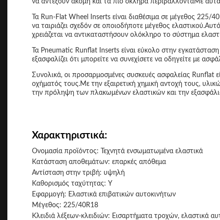
να αντέξουν ακόμη και τα πιο σκληρά περιβάλλονταΜε αυτά τ
Τα Run-Flat Wheel Inserts είναι διαθέσιμα σε μέγεθος 225/
να ταιριάζει σχεδόν σε οποιοδήποτε μέγεθος ελαστικού.Αυτ
χρειάζεται να αντικαταστήσουν ολόκληρο το σύστημα ελαστ
Τα Pneumatic Runflat Inserts είναι εύκολο στην εγκατάστ
εξασφαλίζει ότι μπορείτε να συνεχίσετε να οδηγείτε με ασ
Συνολικά, οι προσαρμοσμένες συσκευές ασφαλείας Runflat ε
οχήματός τους.Με την εξαιρετική χημική αντοχή τους, υλικ
την πρόληψη των πλακωμένων ελαστικών και την εξασφάλι
Χαρακτηριστικά:
Ονομασία προϊόντος: Τεχνητά ενσωματωμένα ελαστικά
Κατάσταση αποθεμάτων: επαρκές απόθεμα
Αντίσταση στην τριβή: υψηλή
Καθορισμός ταχύτητας: Y
Εφαρμογή: Ελαστικά επιβατικών αυτοκινήτων
Μέγεθος: 225/40R18
Κλειδιά λέξεων-κλειδιών: Εισαρτήματα τροχών, ελαστικά α