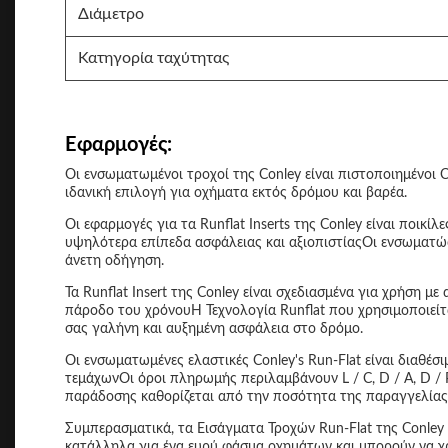
Διάμετρο
Κατηγορία ταχύτητας
Εφαρμογές:
Οι ενσωματωμένοι τροχοί της Conley είναι πιστοποιημένο
ιδανική επιλογή για οχήματα εκτός δρόμου και βαρέα.
Οι εφαρμογές για τα Runflat Inserts της Conley είναι ποικ
υψηλότερα επίπεδα ασφάλειας και αξιοπιστίαςΟι ενσωματώσ
άνετη οδήγηση.
Τα Runflat Insert της Conley είναι σχεδιασμένα για χρήση 
πάροδο του χρόνουΗ Τεχνολογία Runflat που χρησιμοποιείτα
σας γαλήνη και αυξημένη ασφάλεια στο δρόμο.
Οι ενσωματωμένες ελαστικές Conley's Run-Flat είναι διαθέσ
τεμάχωνΟι όροι πληρωμής περιλαμβάνουν L / C, D / A, D / 
παράδοσης καθορίζεται από την ποσότητα της παραγγελίας
Συμπερασματικά, τα Εισάγματα Τροχών Run-Flat της Conley 
κατάλληλα για ένα ευρύ φάσμα οχημάτων και μπορούν να χρ