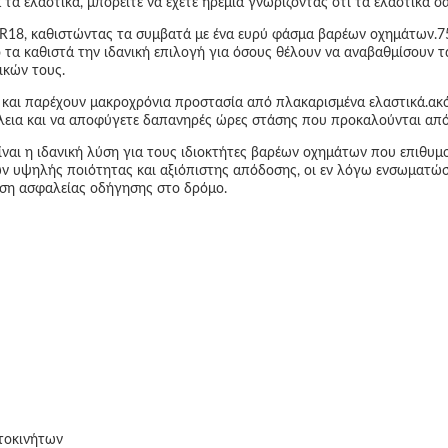
α ελαστικά, μπορείτε να έχετε ηρεμία γνωρίζοντας ότι τα ελαστικά σ
40R18, καθιστώντας τα συμβατά με ένα ευρύ φάσμα βαρέων οχημάτων.75, 
ό τα καθιστά την ιδανική επιλογή για όσους θέλουν να αναβαθμίσουν 
ικών τους.
αση και παρέχουν μακροχρόνια προστασία από πλακαρισμένα ελαστικά.
φάλεια και να αποφύγετε δαπανηρές ώρες στάσης που προκαλούνται από
ίναι η ιδανική λύση για τους ιδιοκτήτες βαρέων οχημάτων που επιθυ
ών υψηλής ποιότητας και αξιόπιστης απόδοσης, οι εν λόγω ενσωματώσ
ση ασφαλείας οδήγησης στο δρόμο.
υτοκινήτων