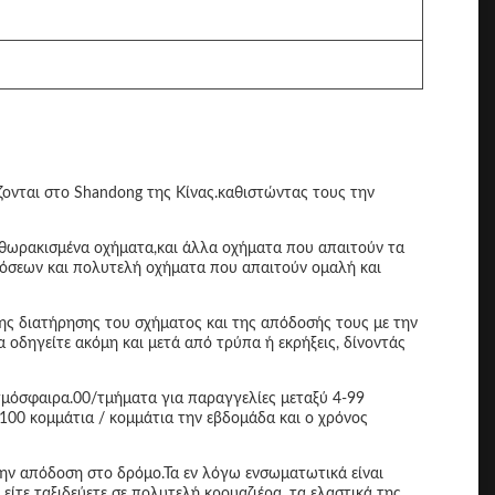
νται στο Shandong της Κίνας.καθιστώντας τους την
, τεθωρακισμένα οχήματα,και άλλα οχήματα που απαιτούν τα
δόσεων και πολυτελή οχήματα που απαιτούν ομαλή και
 της διατήρησης του σχήματος και της απόδοσής τους με την
 οδηγείτε ακόμη και μετά από τρύπα ή εκρήξεις, δίνοντάς
 ατμόσφαιρα.00/τμήματα για παραγγελίες μεταξύ 4-99
 100 κομμάτια / κομμάτια την εβδομάδα και ο χρόνος
 την απόδοση στο δρόμο.Τα εν λόγω ενσωματωτικά είναι
τε ταξιδεύετε σε πολυτελή κρουαζιέρα, τα ελαστικά της