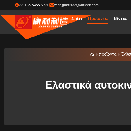
86-186-5455-9530
zhengjuntrade@outlook.com
Σπίτι
Προϊόντα
Βίντεο
προϊόντα
Ένθετ
Ελαστικά αυτοκι