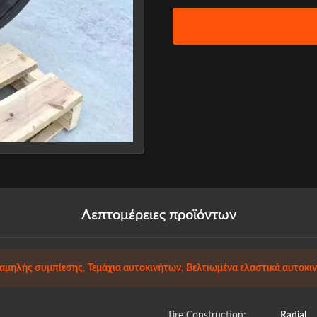
Λεπτομέρειες προϊόντων
χαμηλής συμπίεσης
,
Τεμάχια αυτοκινήτων
,
Βελτιωμένα ελαστικά αυτοκι
Tire Construction:
Radial