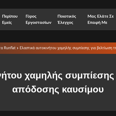
Περίπου
Γύρος
Ποιοτικός
Μας Ελάτε Σε
Εμείς
Εργοστασίων
Έλεγχος
Επαφή Με
α Runflat
Ελαστικά αυτοκινήτου χαμηλής συμπίεσης για βελτίωση 
νήτου χαμηλής συμπίεσης 
απόδοσης καυσίμου