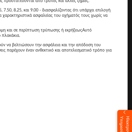
ας προστατεύονται από τρύπες και άλλες ζημιές.
7.50, 8.25, και 9.00 - διασφαλίζοντας ότι υπάρχει επιλογή
τα χαρακτηριστικά ασφαλείας του οχήματός τους χωρίς να
ακόμη και σε περίπτωση τρύπωσης ή εκρήξεωςΑυτό
 πλακάκια.
μούν να βελτιώσουν την ασφάλεια και την απόδοση του
εις παρέχουν έναν ανθεκτικό και αποτελεσματικό τρόπο για
α
Η
λ
ε
κ
τ
ρ
ο
ν
ι
κ
ή
Υ
π
η
ρ
ε
σ
ί