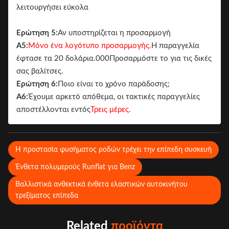
λειτουργήσει εύκολα
Ερώτηση 5:
Αν υποστηρίζεται η προσαρμογή
Α5:
Μόνο ένα λογότυπο προσαρμογής.
Η παραγγελία
έφτασε τα 20 δολάρια.000Προσαρμόστε το για τις δικές
σας βαλίτσες.
Ερώτηση 6:
Ποιο είναι το χρόνο παράδοσης;
Α6:
Έχουμε αρκετό απόθεμα, οι τακτικές παραγγελίες
αποστέλλονται εντός
Τρεις μέρες.
Η προστασία φυσήματος ροδών τρέχει την επίπεδη συσκευή
Ένθετα πολυμερούς Runflat για Benz
Βαλλιστικά ανθεκτικά ένθετα ελαστικών αυτοκινήτου
τρεξίματος επίπεδα
Related
προϊόντα