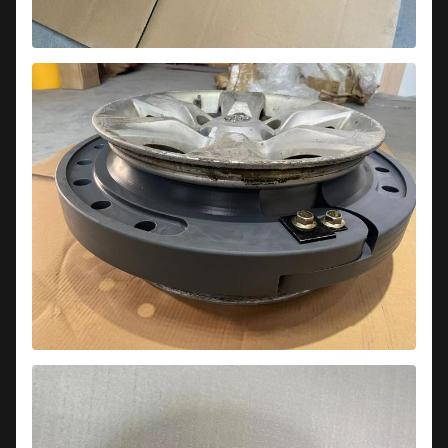
9
Ρ19
C01BUR19
κάρτα
εγγύηση
10
R20
C01BUR20
(ηλεκτρονι
11
R21/22/22.5
C01BUR21
εγγραφή
1 σετ 2
δαχτυλιδιώ
12
R15W40
G01BKR15W40
σφραγίδας
τεμάχια
ανθεκτικ
νάτλο M6 
13
R16W40
G01BKR16W40
Ειδικά
Ειδικής μορ
τροποποιημένο
μπουλόν
όχημα
M6*50 ή 60
14
R17.5W40
G01BKR17.5W40
καθένα 2
πιστοποιητι
κάρτα
εγγύηση
15
R19.5W40
G01BKR19.5W40
(ηλεκτρονι