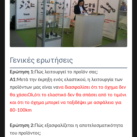
Γενικές ερωτήσεις
Ερώτηση 1:
Πώς λειτουργεί το προϊόν σας;
Α1:
Μετά την έκρηξη ενός ελαστικού, η λειτουργία των
προϊόντων μας είναι να
να διασφαλίσει ότι το όχημα δεν
θα χάσει
Ολ,
ότι το ελαστικό δεν θα σπάσει από το τιμόνι
και ότι το όχημα μπορεί να ταξιδέψει με ασφάλεια για
80-100km
Ερώτηση 2:
Πώς εξασφαλίζεται η αποτελεσματικότητα
του προϊόντος;