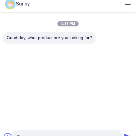
Sunny
Αριθμός τηλεφώνου
1:17 PM
Ονομασία εταιρείας
Good day, what product are you looking for?
E-mail
*
Μήνυμα
*
Υποβολή
© 2026 Shandong KangRun machinery manufacturing co., LTD.. All Rights
Reserved.