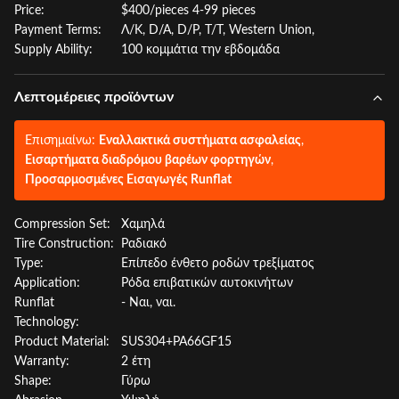
Price:
$400/pieces 4-99 pieces
Payment Terms:
Λ/Κ, D/A, D/P, T/T, Western Union,
Supply Ability:
100 κομμάτια την εβδομάδα
Λεπτομέρειες προϊόντων
Επισημαίνω:
Εναλλακτικά συστήματα ασφαλείας
,
Εισαρτήματα διαδρόμου βαρέων φορτηγών
,
Προσαρμοσμένες Εισαγωγές Runflat
Compression Set:
Χαμηλά
Tire Construction:
Ραδιακό
Type:
Επίπεδο ένθετο ροδών τρεξίματος
Application:
Ρόδα επιβατικών αυτοκινήτων
Runflat
- Ναι, ναι.
Technology:
Product Material:
SUS304+PA66GF15
Warranty:
2 έτη
Shape:
Γύρω