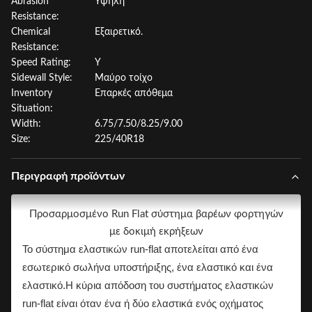
Abrasion
Υψηλή
Resistance:
Chemical
Εξαιρετικό.
Resistance:
Speed Rating:
Y
Sidewall Style:
Μαύρο τοίχο
Inventory
Επαρκές απόθεμα
Situation:
Width:
6.75/7.50/8.25/9.00
Size:
225/40R18
Περιγραφή προϊόντων
Προσαρμοσμένο Run Flat σύστημα βαρέων φορτηγών
με δοκιμή εκρήξεων
Το σύστημα ελαστικών run-flat αποτελείται από ένα
εσωτερικό σωλήνα υποστήριξης, ένα ελαστικό και ένα
ελαστικό.Η κύρια απόδοση του συστήματος ελαστικών
run-flat είναι όταν ένα ή δύο ελαστικά ενός οχήματος