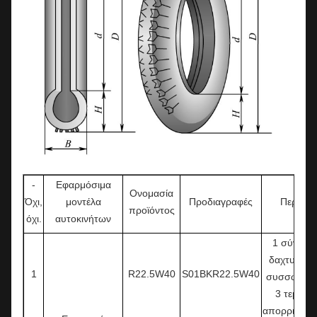
-
Εφαρμόσιμα
Ονομασία
Όχι,
μοντέλα
Προδιαγραφές
Περιέχει
προϊόντος
όχι.
αυτοκινήτων
1 σύνολο
δαχτυλιδιώ
1
R22.5W40
S01BKR22.5W40
συσσωρευ
3 τεμάχια
απορριπτόμ