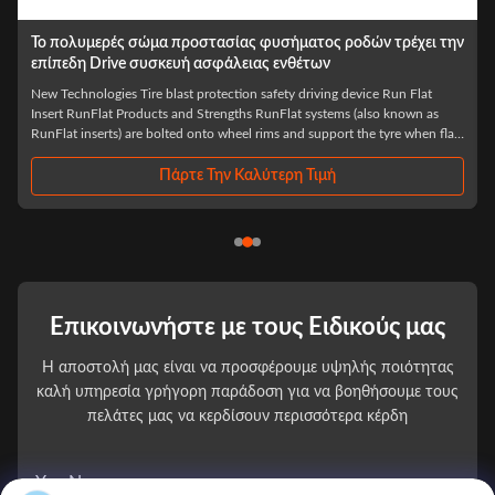
ν
22 το βαρύ φορτηγό Runflat ίντσας παρεμβάλλει τα
βαλλιστικά ανθεκτικά οργανωμένα υλικό επίπεδα ένθετα
ελαστικών αυτοκινήτου
China Factory 22 inch truck tires run flat insert Products Description
Product Name Tire Explosion-Proof Bulletproof Emergency Safety Device
,
Product Size Universal Size And Custom Size Product Material Polymer
Engineering Grade Synthetic Materials Application Wheel Model 14 15 16
17 INCH 18INCH ...
Πάρτε Την Καλύτερη Τιμή
Επικοινωνήστε με τους Ειδικούς μας
Η αποστολή μας είναι να προσφέρουμε υψηλής ποιότητας
καλή υπηρεσία γρήγορη παράδοση για να βοηθήσουμε τους
πελάτες μας να κερδίσουν περισσότερα κέρδη
You Name