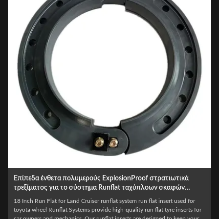
Το εμπορικό φορτηγό τρέχει τα επίπεδα συστήματα Runflat
ενθέτων ελαστικών αυτοκινήτου για τη ρόδα φορτηγών
Excellent Quality Standards Run-Flat Insert Commercial Passenger Truck
Wheel For 14 15 16 17 18 19 20 21 22 INCH TRUCK WHEEL Resisting an
attack on your vehicle is clearly absolutely key, however, escaping the area