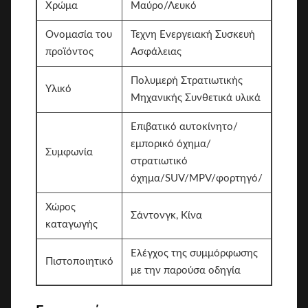
Χρώμα
Μαύρο/Λευκό
Ονομασία του
Τεχνη Ενεργειακή Συσκευή
προϊόντος
Ασφάλειας
Πολυμερή Στρατιωτικής
Υλικό
Μηχανικής Συνθετικά υλικά
Επιβατικό αυτοκίνητο/
εμπορικό όχημα/
Συμφωνία
στρατιωτικό
όχημα/SUV/MPV/φορτηγό/
Χώρος
Σάντονγκ, Κίνα
καταγωγής
Ελέγχος της συμμόρφωσης
Πιστοποιητικό
με την παρούσα οδηγία