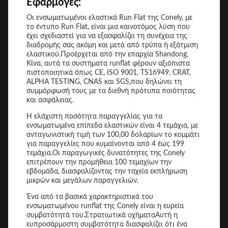
Εφαρμογές:
Οι ενσωματωμένοι ελαστικά Run Flat της Conely, με
το έντυπο Run Flat, είναι μια καινοτόμος λύση που
έχει σχεδιαστεί για να εξασφαλίζει τη συνέχεια της
διαδρομής σας ακόμη και μετά από τρύπα ή εξάτμιση
ελαστικού.Προέρχεται από την επαρχία Shandong,
Κίνα, αυτά τα συστήματα runflat φέρουν αξιόπιστα
πιστοποιητικά όπως CE, ISO 9001, TS16949, CRAT,
ALPHA TESTING, CNAS και SGS,που δηλώνει τη
συμμόρφωσή τους με τα διεθνή πρότυπα ποιότητας
και ασφάλειας.
Η ελάχιστη ποσότητα παραγγελίας για τα
ενσωματωμένα επίπεδα ελαστικών είναι 4 τεμάχια, με
ανταγωνιστική τιμή των 100,00 δολαρίων το κομμάτι
για παραγγελίες που κυμαίνονται από 4 έως 199
τεμάχια.Οι παραγωγικές δυνατότητες της Conely
επιτρέπουν την προμήθεια 100 τεμαχίων την
εβδομάδα, διασφαλίζοντας την ταχεία εκπλήρωση
μικρών και μεγάλων παραγγελιών.
Ένα από τα βασικά χαρακτηριστικά του
ενσωματωμένου runflat της Conely είναι η ευρεία
συμβατότητά του.Στρατιωτικά οχήματαΑυτή η
ευπροσάρμοστη συμβατότητα διασφαλίζει ότι ένα