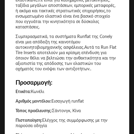
ελαστικώνΕίτε είναι για καθημερινές μετακινήσεις,
ταξίδια μεγάλων αποστάσεων, εμπορικές μεταφορές,
ή ακόμα και τακτικές στρατιωτικές επιχειρήσεις,το
ενσωματωμένο ελαστικό είναι ένα βασικό στοιχείο
που εγγυάται την κινητικότητα σε δύσκολες
καταστάσεις.
Συμπερασματικά, τα συστήματα Runflat της Conely
είναι μια απόδειξη της καινοτόμου
αυτοκινητοβιομηχανικής ασφάλειας.Αυτά τα Run Flat
Tire Inserts αποτελούν μια κρίσιμη επένδυση για
όποιον θέλει να βελτιώσει την ανθεκτικότητα και την
αξιοπιστία της απόδοσης των ελαστικών του
οχήματός του ενόψει των αντιξοτήτων..
Προσαρμογή:
Ετικέτα:
Κωνέλι
Αριθμός μοντέλου:
Εισαγωγή runflat
Τόπος προέλευσης:
Σάντονγκ, Κίνα
Πιστοποίηση:
Ελέγχος της συμμόρφωσης με την
παρούσα οδηγία