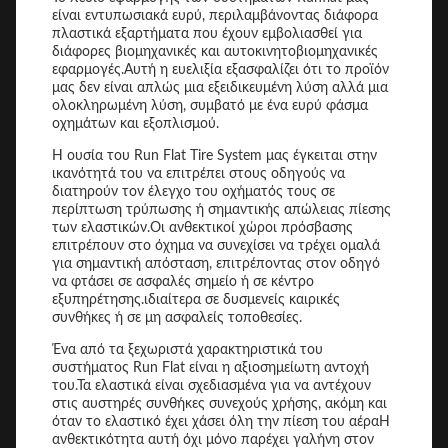
είναι εντυπωσιακά ευρύ, περιλαμβάνοντας διάφορα
πλαστικά εξαρτήματα που έχουν εμβολιασθεί για
διάφορες βιομηχανικές και αυτοκινητοβιομηχανικές
εφαρμογές.Αυτή η ευελιξία εξασφαλίζει ότι το προϊόν
μας δεν είναι απλώς μια εξειδικευμένη λύση αλλά μια
ολοκληρωμένη λύση, συμβατό με ένα ευρύ φάσμα
οχημάτων και εξοπλισμού.
Η ουσία του Run Flat Tire System μας έγκειται στην
ικανότητά του να επιτρέπει στους οδηγούς να
διατηρούν τον έλεγχο του οχήματός τους σε
περίπτωση τρύπωσης ή σημαντικής απώλειας πίεσης
των ελαστικών.Οι ανθεκτικοί χώροι πρόσβασης
επιτρέπουν στο όχημα να συνεχίσει να τρέχει ομαλά
για σημαντική απόσταση, επιτρέποντας στον οδηγό
να φτάσει σε ασφαλές σημείο ή σε κέντρο
εξυπηρέτησης.ιδιαίτερα σε δυσμενείς καιρικές
συνθήκες ή σε μη ασφαλείς τοποθεσίες.
Ένα από τα ξεχωριστά χαρακτηριστικά του
συστήματος Run Flat είναι η αξιοσημείωτη αντοχή
του.Τα ελαστικά είναι σχεδιασμένα για να αντέχουν
στις αυστηρές συνθήκες συνεχούς χρήσης, ακόμη και
όταν το ελαστικό έχει χάσει όλη την πίεση του αέραΗ
ανθεκτικότητα αυτή όχι μόνο παρέχει γαλήνη στον