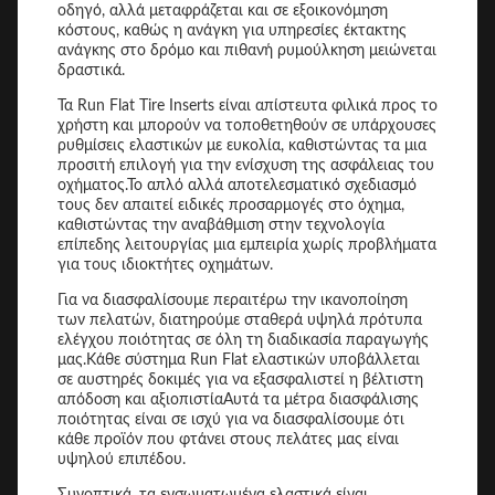
οδηγό, αλλά μεταφράζεται και σε εξοικονόμηση
κόστους, καθώς η ανάγκη για υπηρεσίες έκτακτης
ανάγκης στο δρόμο και πιθανή ρυμούλκηση μειώνεται
δραστικά.
Τα Run Flat Tire Inserts είναι απίστευτα φιλικά προς το
χρήστη και μπορούν να τοποθετηθούν σε υπάρχουσες
ρυθμίσεις ελαστικών με ευκολία, καθιστώντας τα μια
προσιτή επιλογή για την ενίσχυση της ασφάλειας του
οχήματος.Το απλό αλλά αποτελεσματικό σχεδιασμό
τους δεν απαιτεί ειδικές προσαρμογές στο όχημα,
καθιστώντας την αναβάθμιση στην τεχνολογία
επίπεδης λειτουργίας μια εμπειρία χωρίς προβλήματα
για τους ιδιοκτήτες οχημάτων.
Για να διασφαλίσουμε περαιτέρω την ικανοποίηση
των πελατών, διατηρούμε σταθερά υψηλά πρότυπα
ελέγχου ποιότητας σε όλη τη διαδικασία παραγωγής
μας.Κάθε σύστημα Run Flat ελαστικών υποβάλλεται
σε αυστηρές δοκιμές για να εξασφαλιστεί η βέλτιστη
απόδοση και αξιοπιστίαΑυτά τα μέτρα διασφάλισης
ποιότητας είναι σε ισχύ για να διασφαλίσουμε ότι
κάθε προϊόν που φτάνει στους πελάτες μας είναι
υψηλού επιπέδου.