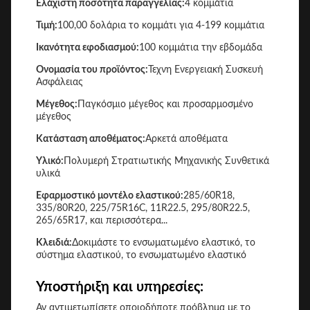
Ελάχιστη ποσότητα παραγγελίας:
4 κομμάτια
Τιμή:
100,00 δολάρια το κομμάτι για 4-199 κομμάτια
Ικανότητα εφοδιασμού:
100 κομμάτια την εβδομάδα
Ονομασία του προϊόντος:
Τεχνη Ενεργειακή Συσκευή
Ασφάλειας
Μέγεθος:
Παγκόσμιο μέγεθος και προσαρμοσμένο
μέγεθος
Κατάσταση αποθέματος:
Αρκετά αποθέματα
Υλικό:
Πολυμερή Στρατιωτικής Μηχανικής Συνθετικά
υλικά
Εφαρμοστικό μοντέλο ελαστικού:
285/60R18,
335/80R20, 225/75R16C, 11R22.5, 295/80R22.5,
265/65R17, και περισσότερα...
Κλειδιά:
Δοκιμάστε το ενσωματωμένο ελαστικό, το
σύστημα ελαστικού, το ενσωματωμένο ελαστικό
Υποστήριξη και υπηρεσίες:
Αν αντιμετωπίσετε οποιοδήποτε πρόβλημα με το