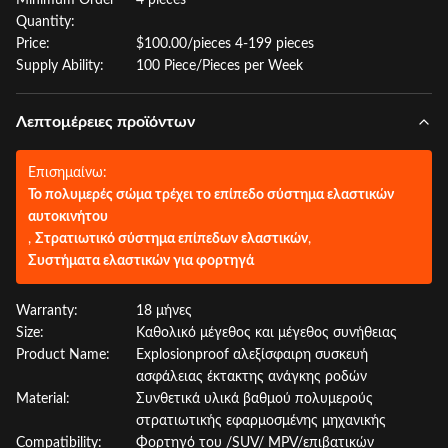
Minimum Order
4 pieces
Quantity:
Price:
$100.00/pieces 4-199 pieces
Supply Ability:
100 Piece/Pieces per Week
Λεπτομέρειες προϊόντων
Επισημαίνω:
Το πολυμερές σώμα τρέχει το επίπεδο σύστημα ελαστικών
αυτοκινήτου
,
Στρατιωτικό σύστημα επίπεδων ελαστικών
,
Συστήματα ελαστικών για φορτηγά
Warranty:
18 μήνες
Size:
Καθολικό μέγεθος και μέγεθος συνήθειας
Product Name:
Explosionproof αλεξίσφαιρη συσκευή
ασφάλειας έκτακτης ανάγκης ροδών
Material:
Συνθετικά υλικά βαθμού πολυμερούς
στρατιωτικής εφαρμοσμένης μηχανικής
Compatibility:
Φορτηγό του /SUV/ MPV/επιβατικών