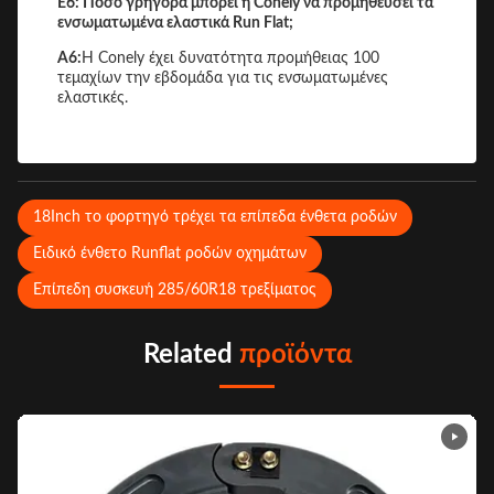
Ε6: Πόσο γρήγορα μπορεί η Conely να προμηθεύσει τα
ενσωματωμένα ελαστικά Run Flat;
Α6:
Η Conely έχει δυνατότητα προμήθειας 100
τεμαχίων την εβδομάδα για τις ενσωματωμένες
ελαστικές.
18Inch το φορτηγό τρέχει τα επίπεδα ένθετα ροδών
Ειδικό ένθετο Runflat ροδών οχημάτων
Επίπεδη συσκευή 285/60R18 τρεξίματος
Related
προϊόντα