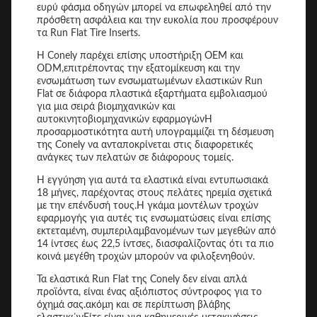
ευρύ φάσμα οδηγών μπορεί να επωφεληθεί από την
πρόσθετη ασφάλεια και την ευκολία που προσφέρουν
τα Run Flat Tire Inserts.
Η Conely παρέχει επίσης υποστήριξη OEM και
ODM,επιτρέποντας την εξατομίκευση και την
ενσωμάτωση των ενσωματωμένων ελαστικών Run
Flat σε διάφορα πλαστικά εξαρτήματα εμβολιασμού
για μια σειρά βιομηχανικών και
αυτοκινητοβιομηχανικών εφαρμογώνΗ
προσαρμοστικότητα αυτή υπογραμμίζει τη δέσμευση
της Conely να ανταποκρίνεται στις διαφορετικές
ανάγκες των πελατών σε διάφορους τομείς.
Η εγγύηση για αυτά τα ελαστικά είναι εντυπωσιακά
18 μήνες, παρέχοντας στους πελάτες ηρεμία σχετικά
με την επένδυσή τους.Η γκάμα μοντέλων τροχών
εφαρμογής για αυτές τις ενσωματώσεις είναι επίσης
εκτεταμένη, συμπεριλαμβανομένων των μεγεθών από
14 ίντσες έως 22,5 ίντσες, διασφαλίζοντας ότι τα πιο
κοινά μεγέθη τροχών μπορούν να φιλοξενηθούν.
Τα ελαστικά Run Flat της Conely δεν είναι απλά
προϊόντα, είναι ένας αξιόπιστος σύντροφος για το
όχημά σας.ακόμη και σε περίπτωση βλάβης