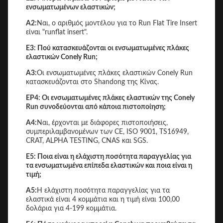
ενσωματωμένων ελαστικών;
Α2:
Ναι, ο αριθμός μοντέλου για το Run Flat Tire Insert
είναι "runflat insert".
Ε3: Πού κατασκευάζονται οι ενσωματωμένες πλάκες
ελαστικών Conely Run;
Α3:
Οι ενσωματωμένες πλάκες ελαστικών Conely Run
κατασκευάζονται στο Shandong της Κίνας.
ΕΡ4: Οι ενσωματωμένες πλάκες ελαστικών της Conely
Run συνοδεύονται από κάποια πιστοποίηση;
Α4:
Ναι, έρχονται με διάφορες πιστοποιήσεις,
συμπεριλαμβανομένων των CE, ISO 9001, TS16949,
CRAT, ALPHA TESTING, CNAS και SGS.
Ε5: Ποια είναι η ελάχιστη ποσότητα παραγγελίας για
τα ενσωματωμένα επίπεδα ελαστικών και ποια είναι η
τιμή;
Α5:
Η ελάχιστη ποσότητα παραγγελίας για τα
ελαστικά είναι 4 κομμάτια και η τιμή είναι 100,00
δολάρια για 4-199 κομμάτια.