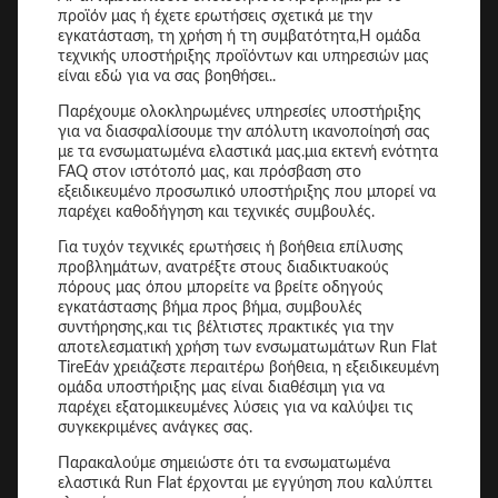
προϊόν μας ή έχετε ερωτήσεις σχετικά με την
εγκατάσταση, τη χρήση ή τη συμβατότητα,Η ομάδα
τεχνικής υποστήριξης προϊόντων και υπηρεσιών μας
είναι εδώ για να σας βοηθήσει..
Παρέχουμε ολοκληρωμένες υπηρεσίες υποστήριξης
για να διασφαλίσουμε την απόλυτη ικανοποίησή σας
με τα ενσωματωμένα ελαστικά μας.μια εκτενή ενότητα
FAQ στον ιστότοπό μας, και πρόσβαση στο
εξειδικευμένο προσωπικό υποστήριξης που μπορεί να
παρέχει καθοδήγηση και τεχνικές συμβουλές.
Για τυχόν τεχνικές ερωτήσεις ή βοήθεια επίλυσης
προβλημάτων, ανατρέξτε στους διαδικτυακούς
πόρους μας όπου μπορείτε να βρείτε οδηγούς
εγκατάστασης βήμα προς βήμα, συμβουλές
συντήρησης,και τις βέλτιστες πρακτικές για την
αποτελεσματική χρήση των ενσωματωμάτων Run Flat
TireΕάν χρειάζεστε περαιτέρω βοήθεια, η εξειδικευμένη
ομάδα υποστήριξης μας είναι διαθέσιμη για να
παρέχει εξατομικευμένες λύσεις για να καλύψει τις
συγκεκριμένες ανάγκες σας.
Παρακαλούμε σημειώστε ότι τα ενσωματωμένα
ελαστικά Run Flat έρχονται με εγγύηση που καλύπτει