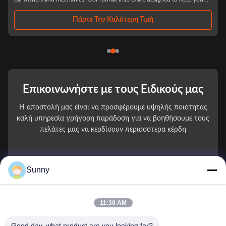
of the attack is of almost equal importance. An armoured car is designed
to not only ...
Πάρτε Την Καλύτερη Τιμή
Επικοινωνήστε με τους Ειδικούς μας
Η αποστολή μας είναι να προσφέρουμε υψηλής ποιότητας
καλή υπηρεσία γρήγορη παράδοση για να βοηθήσουμε τους
πελάτες μας να κερδίσουν περισσότερα κέρδη
You Name
Sunny
Αριθμός τηλεφώνου
11:30 AM
Ονομασία εταιρείας
Good day, what product are you looking for?