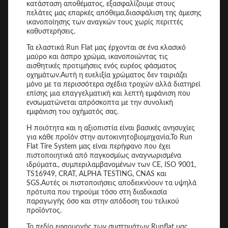
κατάσταση αποθέματος, εξασφαλίζουμε στους
πελάτες μας επαρκές απόθεμα.διασφάλιση της άμεσης
ικανοποίησης των αναγκών τους χωρίς περιττές
καθυστερήσεις.
Τα ελαστικά Run Flat μας έρχονται σε ένα κλασικό
μαύρο και άσπρο χρώμα, ικανοποιώντας τις
αισθητικές προτιμήσεις ενός ευρέος φάσματος
οχημάτων.Αυτή η ευελιξία χρώματος δεν ταιριάζει
μόνο με τα περισσότερα σχέδια τροχών αλλά διατηρεί
επίσης μια επαγγελματική και λεπτή εμφάνιση που
ενσωματώνεται απρόσκοπτα με την συνολική
εμφάνιση του οχήματός σας.
Η ποιότητα και η αξιοπιστία είναι βασικές ανησυχίες
για κάθε προϊόν στην αυτοκινητοβιομηχανία.Το Run
Flat Tire System μας είναι περήφανο που έχει
πιστοποιητικά από παγκοσμίως αναγνωρισμένα
ιδρύματα., συμπεριλαμβανομένων των CE, ISO 9001,
TS16949, CRAT, ALPHA TESTING, CNAS και
SGS.Αυτές οι πιστοποιήσεις αποδεικνύουν τα υψηλά
πρότυπα που τηρούμε τόσο στη διαδικασία
παραγωγής όσο και στην απόδοση του τελικού
προϊόντος.
Το πεδίο εφαρμογής των συστημάτων Runflat μας