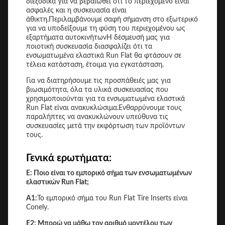
διεξοδικά για να βεβαιωθεί ότι το περιεχόμενο είναι
ασφαλές και η συσκευασία είναι
άθικτη.Περιλαμβάνουμε σαφή σήμανση στο εξωτερικό
για να υποδείξουμε τη φύση του περιεχομένου ως
εξαρτήματα αυτοκινήτωνΗ δέσμευσή μας για
ποιοτική συσκευασία διασφαλίζει ότι τα
ενσωματωμένα ελαστικά Run Flat θα φτάσουν σε
τέλεια κατάσταση, έτοιμα για εγκατάσταση.
Για να διατηρήσουμε τις προσπάθειές μας για
βιωσιμότητα, όλα τα υλικά συσκευασίας που
χρησιμοποιούνται για τα ενσωματωμένα ελαστικά
Run Flat είναι ανακυκλώσιμα.Ενθαρρύνουμε τους
παραλήπτες να ανακυκλώνουν υπεύθυνα τις
συσκευασίες μετά την εκφόρτωση των προϊόντων
τους.
Γενικά ερωτήματα:
Ε: Ποιο είναι το εμπορικό σήμα των ενσωματωμένων
ελαστικών Run Flat;
Α1:
Το εμπορικό σήμα του Run Flat Tire Inserts είναι
Conely.
Ε2: Μπορώ να μάθω τον αριθμό μοντέλου των