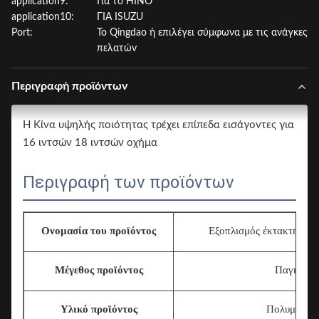
application9:
Για το HINO
application10:
ΓΙΑ ISUZU
Port:
Το Qingdao ή επιλέγει σύμφωνα με τις ανάγκες
πελατών
Περιγραφή προϊόντων
Η Κίνα υψηλής ποιότητας τρέχει επίπεδα εισάγοντες για
16 ιντσών 18 ιντσών οχήμα
Περιγραφή των προϊόντων
Ονομασία του προϊόντος
Εξοπλισμός έκτακτης ανά
Μέγεθος προϊόντος
Παγκόσμι
Υλικό προϊόντος
Πολυμερή Σ