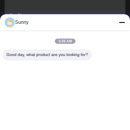
You Name
Sunny
Αριθμός τηλεφώνου
3:26 AM
Ονομασία εταιρείας
Good day, what product are you looking for?
E-mail
*
Μήνυμα
*
Υποβολή