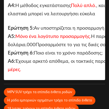
Α4:
Η μέθοδος εγκατάστασης
Πολύ απλό.
, και
ελαστικά μπορεί να λειτουργήσει εύκολα
Ερώτηση 5:
Αν υποστηρίζεται η προσαρμογή
Α5:
Μόνο ένα λογότυπο προσαρμογής.
Η παραγ
δολάρια.000Προσαρμόστε το για τις δικές σας 
Ερώτηση 6:
Ποιο είναι το χρόνο παράδοσης;
Α6:
Έχουμε αρκετό απόθεμα, οι τακτικές παραγ
μέρες.
MPV SUV τρέχει τα επίπεδα ένθετα ροδών
Η ρόδα εμπορικών οχημάτων τρέχει το επίπεδο ένθετο
18 ίντσες τρέχουν τα επίπεδα ένθετα ροδών