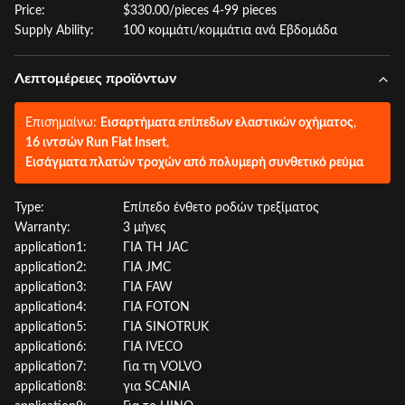
Price:
$330.00/pieces 4-99 pieces
Supply Ability:
100 κομμάτι/κομμάτια ανά Εβδομάδα
Λεπτομέρειες προϊόντων
Επισημαίνω:
Εισαρτήματα επίπεδων ελαστικών οχήματος
,
16 ιντσών Run Flat Insert
,
Εισάγματα πλατών τροχών από πολυμερή συνθετικό ρεύμα
Type:
Επίπεδο ένθετο ροδών τρεξίματος
Warranty:
3 μήνες
application1:
ΓΙΑ ΤΗ JAC
application2:
ΓΙΑ JMC
application3:
ΓΙΑ FAW
application4:
ΓΙΑ FOTON
application5:
ΓΙΑ SINOTRUK
application6:
ΓΙΑ IVECO
application7:
Για τη VOLVO
application8:
για SCANIA