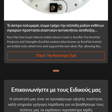
20» τρέξτε το επίπεδο ροδών ένθετο Runflat ελαστικών
αυτοκινήτου φορτηγών ενθέτων βαρέων καθηκόντων
heavy duty truck tyre 20' runflat insert What can we do for you It is our
responsibility to help you improve driving safety and Avoid all safety
accidents. The product will guarantee the driving safety of the driver in the
first time after the tire burst, to ensure that the driver has enough time to ...
Πάρτε Την Καλύτερη Τιμή
Επικοινωνήστε με τους Ειδικούς μας
Η αποστολή μας είναι να προσφέρουμε υψηλής ποιότητας
καλή υπηρεσία γρήγορη παράδοση για να βοηθήσουμε τους
πελάτες μας να κερδίσουν περισσότερα κέρδη