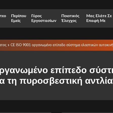
ντεο
Περίπου
Γύρος
Ποιοτικός
Μας Ελάτε Σε
Εμείς
Εργοστασίων
Έλεγχος
Επαφή Με
ατος
CE ISO 9001 οργανωμένο επίπεδο σύστημα ελαστικών αυτοκινή
οργανωμένο επίπεδο σύστ
ια τη πυροσβεστική αντλ