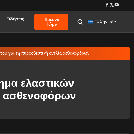
Ειδήσεις
Έρευνα
Ελληνικά
▼
Τώρα
του για τη πυροσβεστική αντλία ασθενοφόρων
ημα ελαστικών
ία ασθενοφόρων