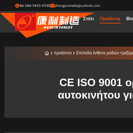
86-186-5455-9530
zhengjuntrade@outlook.com
Σπίτι
Προϊόντα
Βί
προϊόντα
Επίπεδα ένθετα ροδών τρεξίμ
CE ISO 9001 
αυτοκινήτου γ