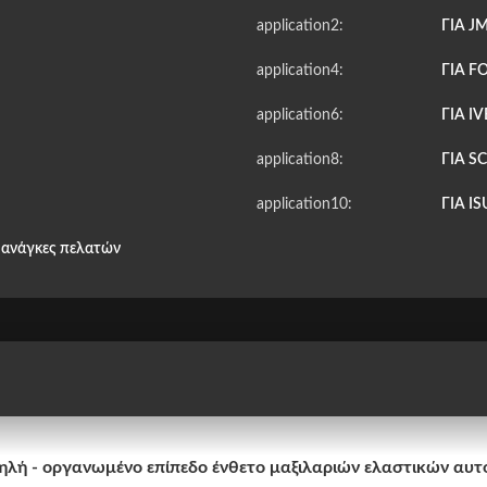
application2:
ΓΙΑ J
application4:
ΓΙΑ F
application6:
ΓΙΑ I
application8:
ΓΙΑ S
application10:
ΓΙΑ I
ς ανάγκες πελατών
λή - οργανωμένο επίπεδο ένθετο μαξιλαριών ελαστικών αυτο