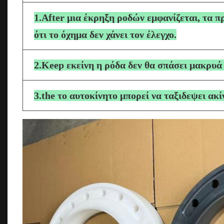
1.After μια έκρηξη ροδών εμφανίζεται, τα 
ότι το όχημα δεν χάνει τον έλεγχο.
2.Keep εκείνη η ρόδα δεν θα σπάσει μακρυά
3.the το αυτοκίνητο μπορεί να ταξιδεψει ακ