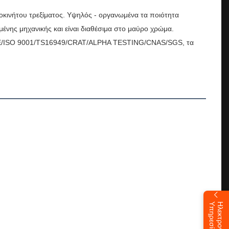
τοκινήτου τρεξίματος. Υψηλός - οργανωμένα τα ποιότητα
νης μηχανικής και είναι διαθέσιμα στο μαύρο χρώμα.
κά CE/ISO 9001/TS16949/CRAT/ALPHA TESTING/CNAS/SGS, τα
α
Η
λ
ε
κ
τ
ρ
ο
ν
ι
κ
ή
Υ
π
η
ρ
ε
σ
ί