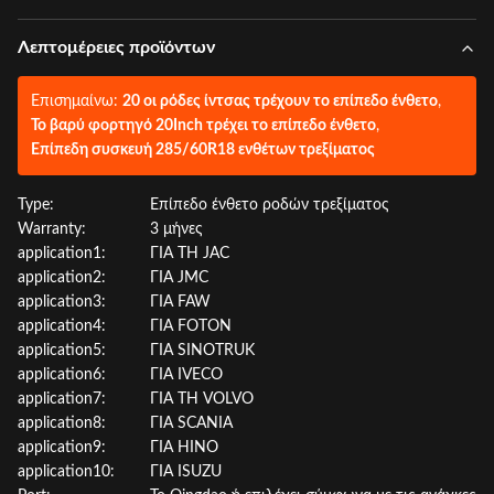
Λεπτομέρειες προϊόντων
Επισημαίνω:
20 οι ρόδες ίντσας τρέχουν το επίπεδο ένθετο
,
Το βαρύ φορτηγό 20Inch τρέχει το επίπεδο ένθετο
,
Επίπεδη συσκευή 285/60R18 ενθέτων τρεξίματος
Type:
Επίπεδο ένθετο ροδών τρεξίματος
Warranty:
3 μήνες
application1:
ΓΙΑ ΤΗ JAC
application2:
ΓΙΑ JMC
application3:
ΓΙΑ FAW
application4:
ΓΙΑ FOTON
application5:
ΓΙΑ SINOTRUK
application6:
ΓΙΑ IVECO
application7:
ΓΙΑ ΤΗ VOLVO
application8:
ΓΙΑ SCANIA
application9:
ΓΙΑ HINO
application10:
ΓΙΑ ISUZU