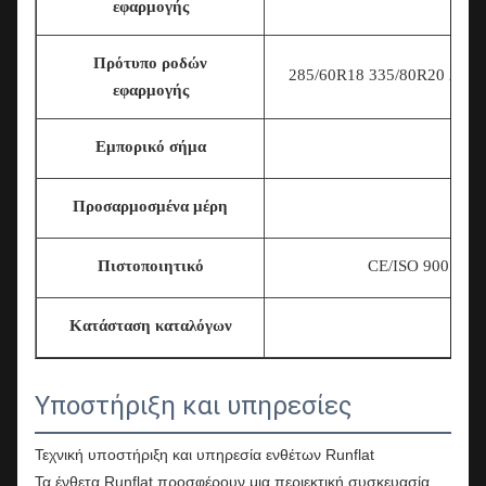
εφαρμογής
τροπ
Πρότυπο ροδών
285/60R18 335/80R20 225/7
εφαρμογής
Εμπορικό σήμα
Προσαρμοσμένα μέρη
Πιστοποιητικό
CE/ISO 9001/T
Κατάσταση καταλόγων
Υποστήριξη και υπηρεσίες
Τεχνική υποστήριξη και υπηρεσία ενθέτων Runflat
Τα ένθετα Runflat προσφέρουν μια περιεκτική συσκευασία