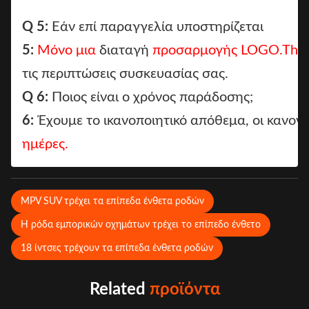
Q 5:
Εάν επί παραγγελία υποστηρίζεται
5:
Μόνο μια
διαταγή
προσαρμογής LOGO.The
τις περιπτώσεις συσκευασίας σας.
Q 6:
Ποιος είναι ο χρόνος παράδοσης;
6:
Έχουμε το ικανοποιητικό απόθεμα, οι κανον
ημέρες.
MPV SUV τρέχει τα επίπεδα ένθετα ροδών
Η ρόδα εμπορικών οχημάτων τρέχει το επίπεδο ένθετο
18 ίντσες τρέχουν τα επίπεδα ένθετα ροδών
Related
προϊόντα