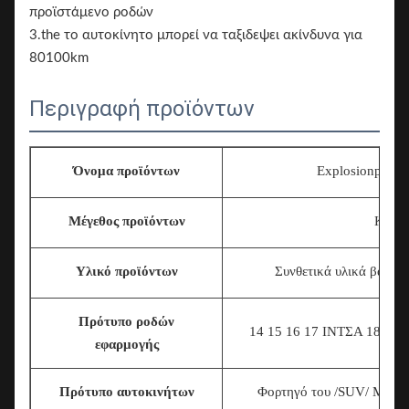
προϊστάμενο ροδών
3.the το αυτοκίνητο μπορεί να ταξιδεψει ακίνδυνα για
80100km
Περιγραφή προϊόντων
Όνομα προϊόντων
Explosionproof
Μέγεθος προϊόντων
Καθολ
Υλικό προϊόντων
Συνθετικά υλικά βαθμο
Πρότυπο ροδών
14 15 16 17
ΙΝΤΣΑ 18INCH
εφαρμογής
Πρότυπο αυτοκινήτων
Φορτηγό του /SUV/ MPV/ε