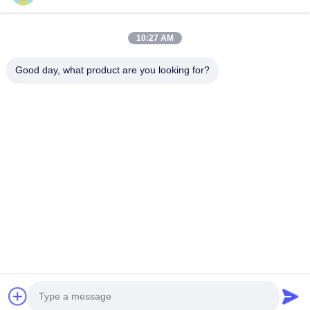
Αριθμός τηλεφώνου
10:27 AM
Ονομασία εταιρείας
Good day, what product are you looking for?
E-mail
*
Μήνυμα
*
Υποβολή
© 2026 Shandong KangRun machinery manufacturing co., LTD.. All Rights
Reserved.