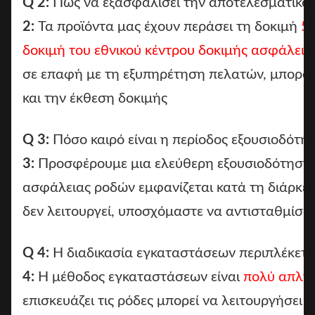
Q 2:
Πώς να εξασφαλίσει την αποτελεσματικότ
2:
Τα προϊόντα μας έχουν περάσει τη δοκιμή
5 
δοκιμή του εθνικού κέντρου δοκιμής ασφάλεια
σε επαφή με τη εξυπηρέτηση πελατών, μπορού
και την έκθεση δοκιμής
Q 3:
Πόσο καιρό είναι η περίοδος εξουσιοδότη
3:
Προσφέρουμε μια ελεύθερη εξουσιοδότηση
ασφάλειας ροδών εμφανίζεται κατά τη διάρκεια
δεν λειτουργεί, υποσχόμαστε να αντισταθμίσ
Q 4:
Η διαδικασία εγκαταστάσεων περιπλέκετα
4:
Η μέθοδος εγκαταστάσεων είναι
πολύ απλή
επισκευάζει τις ρόδες μπορεί να λειτουργήσει 