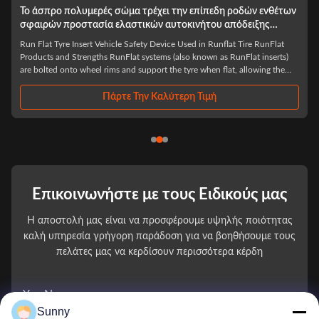
20» τρέξτε το επίπεδο ροδών ένθετο Runflat ελαστικών
αυτοκινήτου φορτηγών ενθέτων βαρέων καθηκόντων
heavy duty truck tyre 20' runflat insert What can we do for you It is our
responsibility to help you improve driving safety and Avoid all safety
accidents. The product will guarantee the driving safety of the driver in the
first time after the tire burst, to ensure that the driver has enough time to ...
Πάρτε Την Καλύτερη Τιμή
Επικοινωνήστε με τους Ειδικούς μας
Η αποστολή μας είναι να προσφέρουμε υψηλής ποιότητας
καλή υπηρεσία γρήγορη παράδοση για να βοηθήσουμε τους
πελάτες μας να κερδίσουν περισσότερα κέρδη
You Name
Sunny