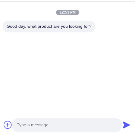
12:53 PM
Good day, what product are you looking for?
Q1:
Πώς το προϊόν σας λειτουργεί;
Α1:
Αφότου εμφανίζεται μια έκρηξη ροδών, η λ
να εξασφαλιστεί ότι το όχημα δεν θα χάσει τον
σπάσει μακρυά από τον προϊστάμενο ροδών, κα
ακίνδυνα για 80100km
Q 2:
Πώς να εξασφαλίσει την αποτελεσματικότ