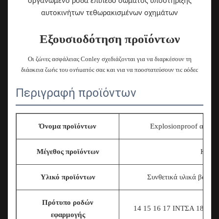
οργανωμένο ρόδα επίπεδο σώματος υποστήριξης
αυτοκινήτων τεθωρακισμένων οχημάτων
Εξουσιοδότηση προϊόντων
Οι ζώνες ασφάλειας Conley σχεδιάζονται για να διαρκέσουν τη
διάρκεια ζωής του οχήματός σας και για να προστατεύσουν τις ρόδες
οχημάτων από τη ζημία σε περίπτωση έκρηξης.
Περιγραφή προϊόντων
Εκτός από τις δαπάνες
Τα ξεφουσκωμένα αποτυχόντα ελαστικά αυτοκινήτου μπορούν να
Όνομα προϊόντων
Explosionproof αλεξί
προκαλέσουν τη ζημία εργασίας αψίδων και σωμάτων ροδών που είναι
δαπανηρά στην επισκευή. Η ζημία ροδών είναι κοινή επίσης. Το Conley
Μέγεθος προϊόντων
Καθολ
μπορεί να βοηθήσει να αποτρέψει αυτά τα προβλήματα.
Υλικό προϊόντων
Συνθετικά υλικά βαθμο
Πρότυπο ροδών
14 15 16 17
ΙΝΤΣΑ 18INCH
εφαρμογής