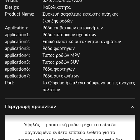
Width:
6.75/7.50/8.25/9.00
Design:
Καθολικότητα
Product Name:
Συσκευή ασφάλειας έκτακτης ανάγκης
έκρηξης ροδών
Application:
Ρόδα επιβατικών αυτοκινήτων
application1:
Ρόδα εμπορικών οχημάτων
application2:
Ειδικό ελαστικό αυτοκινήτου οχημάτων
application3:
Ρόδα φορτηγών
application4:
Τύπος ροδών MPV
application5:
Τύπος ροδών SUV
application6:
Ρόδα φορτηγών
application7:
Ρόδα αυτοκινήτων
Port:
Το Qingdao ή επιλέγει σύμφωνα με τις ανάγκες
πελατών
Περιγραφή προϊόντων
Υψηλός - η ποιοτική ρόδα τρέχει το επίπεδο
οργανωμένο ένθετο επίπεδο ένθετο για το