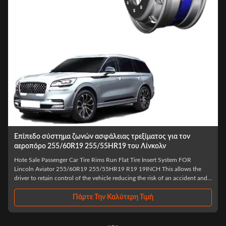
ο σύστημα ζωνών ασφάλειας τρεξίματος για τον
συστήματα R
ρο 255/60R19 255/55HR19 του Λίνκολν
205/55R17 2
e Passenger Car Tire Rims Run Flat Tire Insert System FOR
Hote Sale Pass
 Aviator 255/60R19 255/55HR19 R19 19INCH This allows the
XE XF 205/55R
 retain control of the vehicle reducing the risk of an accident and
endurance is 80
ue to a safe place to change the wheel or seek assistance,
vehicles, and o
the risk of ...
according to ...
Πάρτε Την Καλύτερη Τιμή