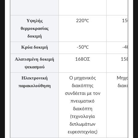
Υψηλής
220℃
150℃
θερμοκρασίας
δοκιμή
Κρύα δοκιμή
-50℃
-40℃
Αλατισμένη δοκιμή
168ΟΣ
158ΟΣ
ψεκασμού
Ηλεκτρονική
Ο μηχανικός
Μηχανικό
παρακολούθηση
διακόπτης
διακόπτη
συνδέεται με τον
πνευματικό
διακόπτη
(τεχνολογία
διπλωμάτων
ευρεσιτεχνίας)