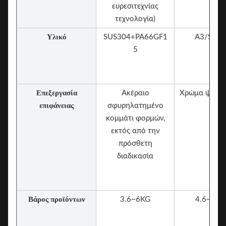
ευρεσιτεχνίας
τεχνολογία)
Υλικό
SUS304+PA66GF1
A3/S50C
5
Επεξεργασία
Ακέραιο
Χρώμα ψεκα
επιφάνειας
σφυρηλατημένο
κομμάτι φορμών,
εκτός από την
πρόσθετη
διαδικασία
Βάρος προϊόντων
3.6~6KG
4.6~9KG