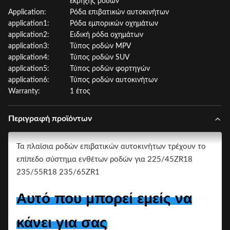
έκρηξης ροδών
Application:
Ρόδα επιβατικών αυτοκινήτων
application1:
Ρόδα εμπορικών οχημάτων
application2:
Ειδική ρόδα οχημάτων
application3:
Τύπος ροδών MPV
application4:
Τύπος ροδών SUV
application5:
Τύπος ροδών φορτηγών
application6:
Τύπος ροδών αυτοκινήτων
Warranty:
1 έτος
Περιγραφή προϊόντων
Τα πλαίσια ροδών επιβατικών αυτοκινήτων τρέχουν το
επίπεδο σύστημα ενθέτων ροδών για 225/45ZR18
235/55R18 235/65ZR1
Αυτό που μπορεί εμείς να
κάνει για σας