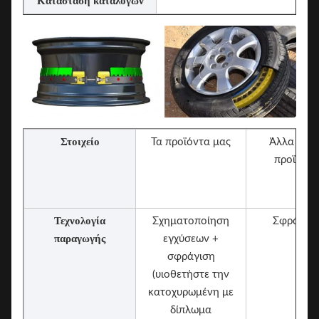
Κατάσταση καταλόγων
Στοιχείο
Τα προϊόντα μας
Άλλα κοιν
προϊόντα
Τεχνολογία
Σχηματοποίηση
Σφράγισ
παραγωγής
εγχύσεων +
σφράγιση
(υιοθετήστε την
κατοχυρωμένη με
δίπλωμα