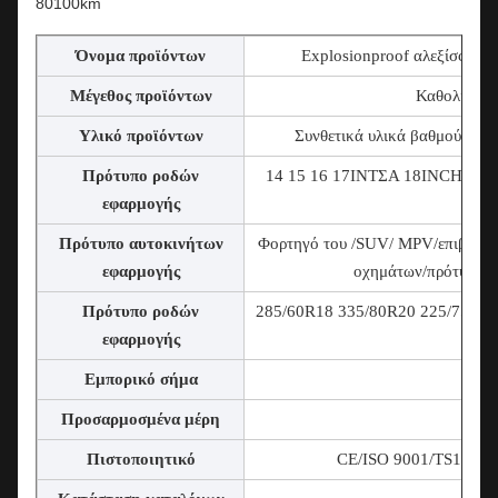
80100km
Όνομα προϊόντων
Explosionproof αλεξίσφαιρ
Μέγεθος προϊόντων
Καθολικό μέ
Υλικό προϊόντων
Συνθετικά υλικά βαθμού πολ
Πρότυπο ροδών
14 15 16 17
ΙΝΤΣΑ 18INCH 19I
εφαρμογής
Πρότυπο αυτοκινήτων
Φορτηγό του /SUV/ MPV/επιβατικ
εφαρμογής
οχημάτων/πρότυπο/τ
Πρότυπο ροδών
285/60R18 335/80R20 225/75R16C
εφαρμογής
Εμπορικό σήμα
Προσαρμοσμένα μέρη
Συ
Πιστοποιητικό
CE/ISO 9001/TS169